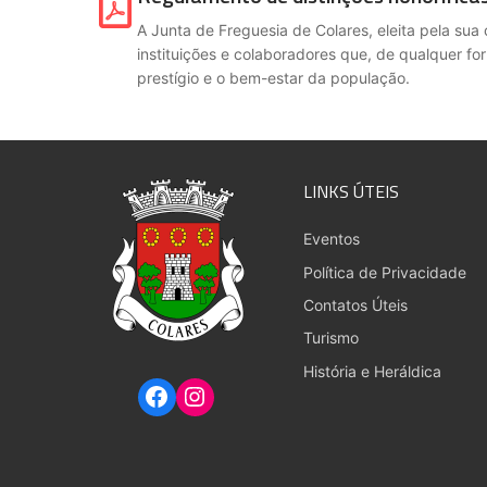
A Junta de Freguesia de Colares, eleita pela sua
instituições e colaboradores que, de qualquer f
prestígio e o bem-estar da população.
LINKS ÚTEIS
Eventos
Política de Privacidade
Contatos Úteis
Turismo
História e Heráldica