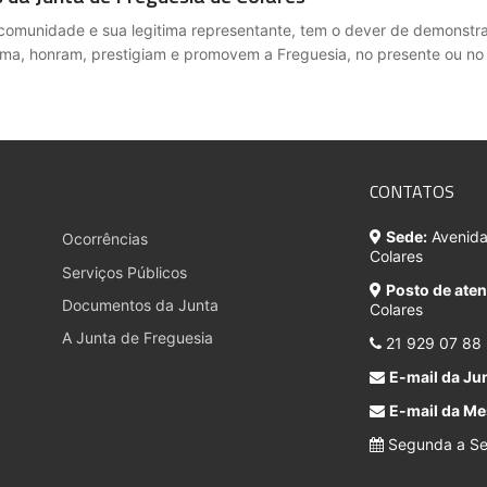
 comunidade e sua legitima representante, tem o dever de demonstrar
orma, honram, prestigiam e promovem a Freguesia, no presente ou n
CONTATOS
Sede:
Avenida 
Ocorrências
Colares
Serviços Públicos
Posto de ate
Documentos da Junta
Colares
A Junta de Freguesia
21 929 07 88
E-mail da Jun
E-mail da Me
Segunda a Sex