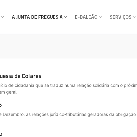
A JUNTA DE FREGUESIA
E-BALCÃO
SERVIÇOS
uesia de Colares
ício de cidadania que se traduz numa relação solidária com o próxim
em geral.
6
 Dezembro, as relações jurídico-tributárias geradoras da obrigação
o