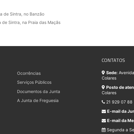
ia de Sintra, no Banzão
 de Sintra, na Praia das Maçãs
CONTATOS
Sede:
Avenida 
Ocorrências
Colares
Serviços Públicos
Posto de ate
Documentos da Junta
Colares
A Junta de Freguesia
21 929 07 88
E-mail da Jun
E-mail da Me
Segunda a Sex