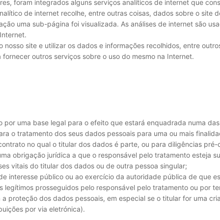
es, foram integrados alguns serviços analíticos de internet que con
alítico de internet recolhe, entre outras coisas, dados sobre o site
ação uma sub-página foi visualizada. As análises de internet são us
Internet.
o nosso site e utilizar os dados e informações recolhidos, entre outros
a fornecer outros serviços sobre o uso do mesmo na Internet.
o por uma base legal para o efeito que estará enquadrada numa das 
para o tratamento dos seus dados pessoais para uma ou mais finalida
trato no qual o titular dos dados é parte, ou para diligências pré-c
a obrigação jurídica a que o responsável pelo tratamento esteja suj
es vitais do titular dos dados ou de outra pessoa singular;
de interesse público ou ao exercício da autoridade pública de que es
es legítimos prosseguidos pelo responsável pelo tratamento ou por te
am a proteção dos dados pessoais, em especial se o titular for uma c
uições por via eletrónica).