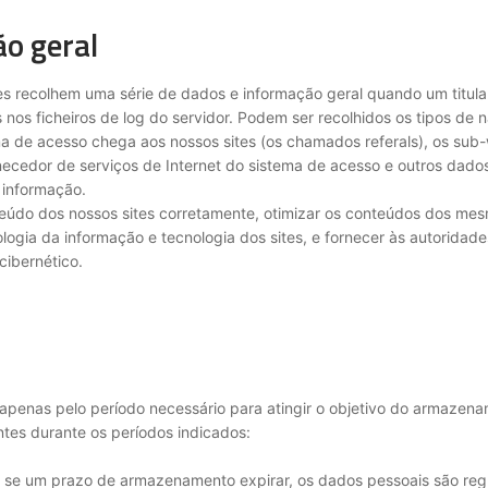
o geral
res recolhem uma série de dados e informação geral quando um titu
nos ficheiros de log do servidor. Podem ser recolhidos os tipos de n
ma de acesso chega aos nossos sites (os chamados referals), os sub-
rnecedor de serviços de Internet do sistema de acesso e outros dad
 informação.
nteúdo dos nossos sites corretamente, otimizar os conteúdos dos me
logia da informação e tecnologia dos sites, e fornecer às autoridade
cibernético.
enas pelo período necessário para atingir o objetivo do armazenam
tes durante os períodos indicados:
ou se um prazo de armazenamento expirar, os dados pessoais são r