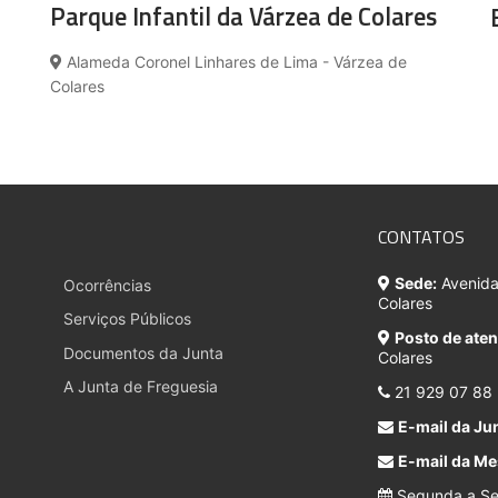
Parque Infantil da Várzea de Colares
Alameda Coronel Linhares de Lima - Várzea de
Colares
CONTATOS
Sede:
Avenida 
Ocorrências
Colares
Serviços Públicos
Posto de ate
Documentos da Junta
Colares
A Junta de Freguesia
21 929 07 88
E-mail da Jun
E-mail da Me
Segunda a Sex