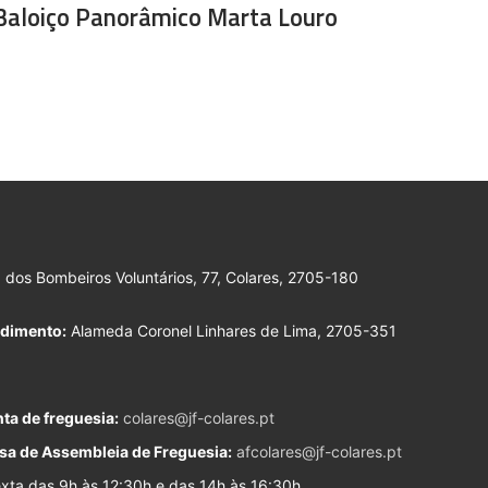
Baloiço Panorâmico Marta Louro
dos Bombeiros Voluntários, 77, Colares, 2705-180
ndimento:
Alameda Coronel Linhares de Lima, 2705-351
ta de freguesia:
colares@jf-colares.pt
sa de Assembleia de Freguesia:
afcolares@jf-colares.pt
ta das 9h às 12:30h e das 14h às 16:30h