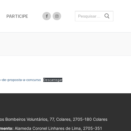
PARTICIPE
o-de-proposta-a-concurso
Descarregar
s Bombeiros Voluntários, 77, Colares, 2705-180 Colares
imento:
Alameda Coronel Linhares de Lima, 2705-351