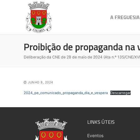
A FREGUESIA
Proibição de propaganda na v
Deliberação da CNE de 28 de maio de 2024 (Ata n.º 135/CNE/XVI
JUNHO 8, 2024
2024_pe_comunicado_propaganda_dia_e_vespera
Descarregar
LINKS ÚTEIS
Eventos