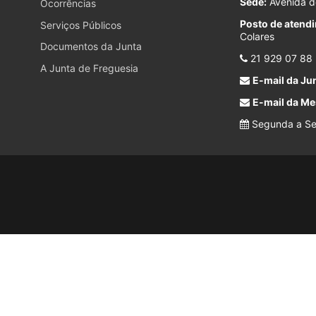
Sede:
Avenida do
Ocorrências
Posto de atend
Serviços Públicos
Colares
Documentos da Junta
21 929 07 88
A Junta de Freguesia
E-mail da Jun
E-mail da Me
Segunda a Sex