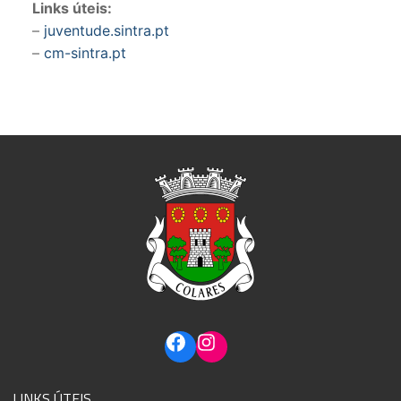
Links úteis:
–
juventude.sintra.pt
–
cm-sintra.pt
LINKS ÚTEIS